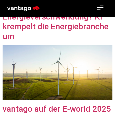
Energiewende oder
Energieverschwendung? KI
krempelt die Energiebranche
um
vantago auf der E-world 2025