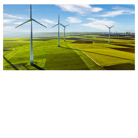
Netzengpass-Management findet zukünftig verstärkt in den
Verteilnetzen statt: In diesem Redispatch werden alle
Erzeugungsanlagen (inkl. EE-Anlagen) ab 100 kW sowie nach
§9 EEG ansteuerbare Solaranlagen unter 100 kW
einbezogen. Die Verteilnetzbetreiber (VNB) haben die
Verantwortung, die Redispatch-Regelungen umzusetzen. Sie
spielen dadurch zukünftig eine aktive Rolle im Netzengpass-
Management und tragen somit die Verantwortung für die
Netz- […]