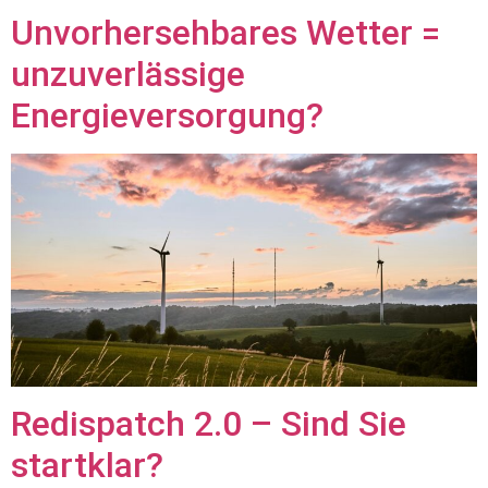
Unvorhersehbares Wetter =
unzuverlässige
Energieversorgung?
Redispatch 2.0 – Sind Sie
startklar?