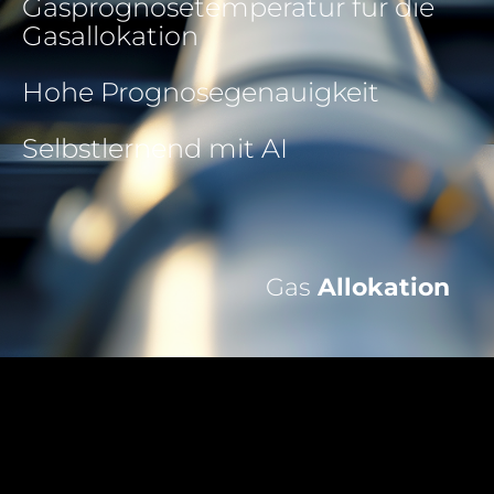
Gasprognosetemperatur für die
Gasallokation
Hohe Prognosegenauigkeit
Selbstlernend mit AI
Gas
Allokation