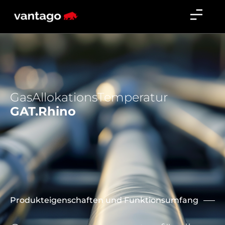
GasAllokationsTemperatur
GAT.Rhino
Produkteigenschaften und Funktionsumfang​