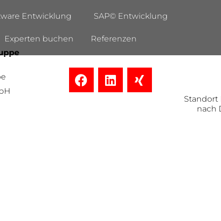
tware Entwicklung
SAP© Entwicklung
Experten buchen
Referenzen
uppe
pe
mbH
Standort D
nach 