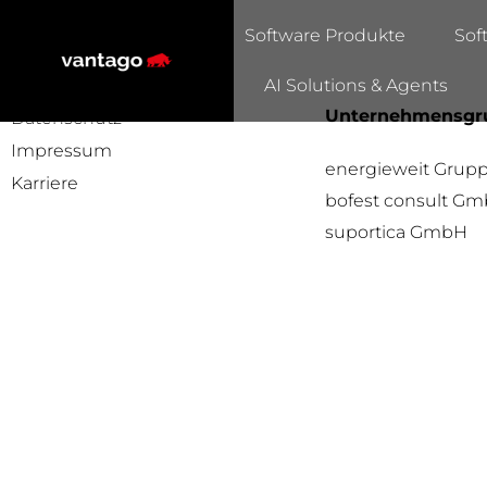
Software Produkte
Sof
AI Solutions & Agents
Unternehmensgr
Datenschutz
Impressum
energieweit Grup
Karriere
bofest consult G
suportica GmbH